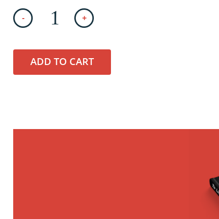
-
+
ADD TO CART
Hit enter to search or ESC to close