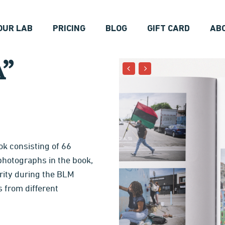
OUR LAB
PRICING
BLOG
GIFT CARD
AB
A”
ok consisting of 66
hotographs in the book,
rity during the BLM
 from different