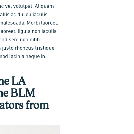
nc vel volutpat. Aliquam
lis ac dui eu iaculis.
malesuada. Morbi laoreet,
oreet, ligula non iaculis
ifend sem non nibh
justo rhoncus tristique.
mod lacinia neque in
the LA
the BLM
rators from