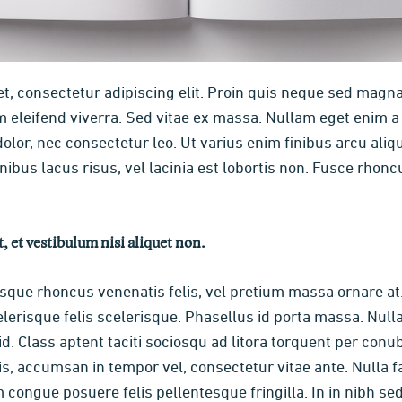
t, consectetur adipiscing elit. Proin quis neque sed magn
eleifend viverra. Sed vitae ex massa. Nullam eget enim a ni
olor, nec consectetur leo. Ut varius enim finibus arcu ali
bus lacus risus, vel lacinia est lobortis non. Fusce rhoncu
, et vestibulum nisi aliquet non.
sque rhoncus venenatis felis, vel pretium massa ornare at.
erisque felis scelerisque. Phasellus id porta massa. Nulla
id. Class aptent taciti sociosqu ad litora torquent per conu
s, accumsan in tempor vel, consectetur vitae ante. Nulla fa
am congue posuere felis pellentesque fringilla. In in nibh s