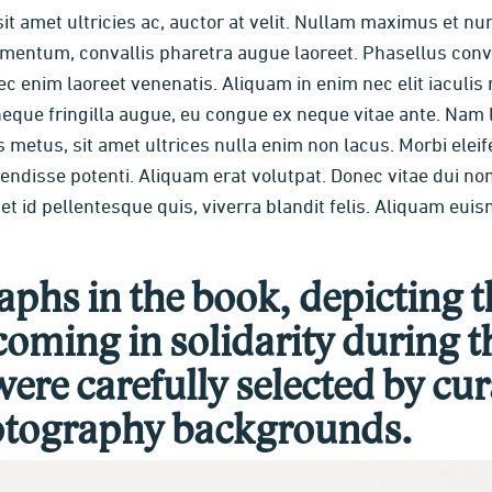
sit amet ultricies ac, auctor at velit. Nullam maximus et nu
entum, convallis pharetra augue laoreet. Phasellus conval
 enim laoreet venenatis. Aliquam in enim nec elit iaculis 
neque fringilla augue, eu congue ex neque vitae ante. Nam la
 metus, sit amet ultrices nulla enim non lacus. Morbi ele
isse potenti. Aliquam erat volutpat. Donec vitae dui non 
et id pellentesque quis, viverra blandit felis. Aliquam euis
phs in the book, depicting 
oming in solidarity during 
re carefully selected by cu
hotography backgrounds.