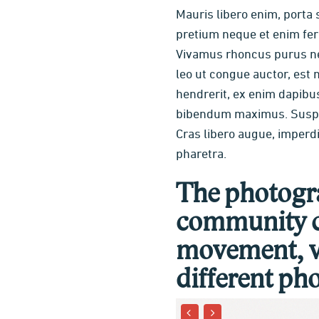
Mauris libero enim, porta 
pretium neque et enim ferm
Vivamus rhoncus purus nec
leo ut congue auctor, est 
hendrerit, ex enim dapibus
bibendum maximus. Suspend
Cras libero augue, imperdi
pharetra.
The photogra
community c
movement, we
different p